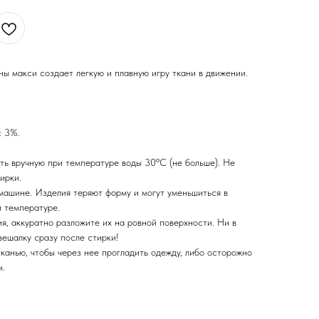
ы макси создает легкую и плавную игру ткани в движении.
с 3%.
ть вручную при температуре воды 30ºС (не больше). Не
ирки.
машине. Изделия теряют форму и могут уменьшиться в
 температуре.
я, аккуратно разложите их на ровной поверхности. Ни в
вешалку сразу после стирки!
канью, чтобы через нее прогладить одежду, либо осторожно
м.