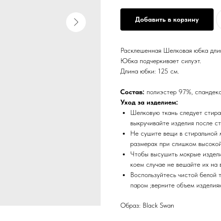
Добавить в корзину
Расклешенная Шелковая юбка длин
Юбка подчеркивает силуэт.
Длина юбки: 125 см.
Состав:
полиэстер 97%, спандек
Уход за изделием:
Шелковую ткань следует стира
выкручивайте изделия после ст
Не сушите вещи в стиральной 
размерах при слишком высокой
Чтобы высушить мокрые издели
коем случае не вешайте их на 
Воспользуйтесь чистой белой т
паром ;верните объем изделия
Образ: Black Swan