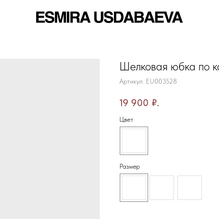
Шелковая юбка по к
Артикул:
EU003528
19 900
₽.
Цвет
Размер