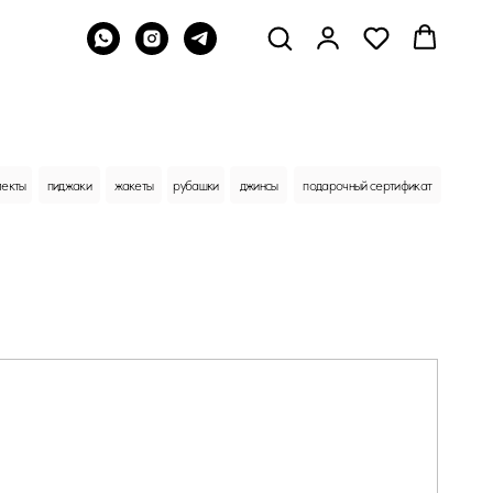
жакеты
рубашки
джинсы
подарочный сертификат