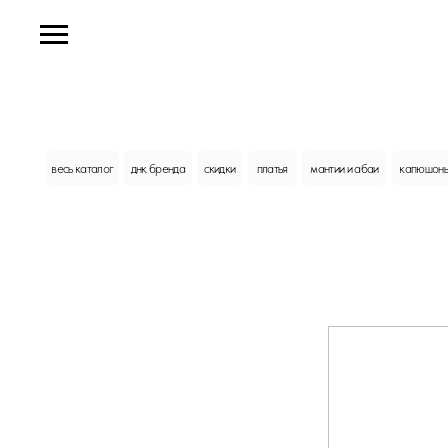
весь каталог
днк бренда
скидки
платья
мантии и абаи
капюшоны и платки