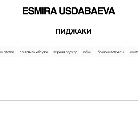
ПИДЖАКИ
лонгсливы и блузки
верхняя одежда
юбки
брюки и леггинсы
комплекты
пиджаки