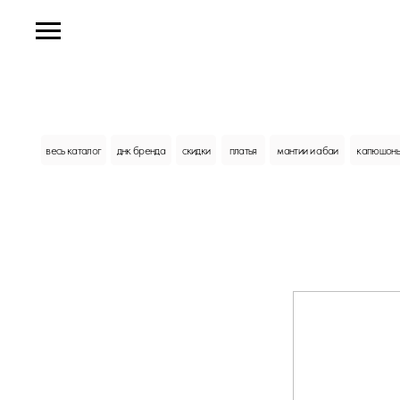
весь каталог
днк бренда
скидки
платья
мантии и абаи
капюшоны и платки