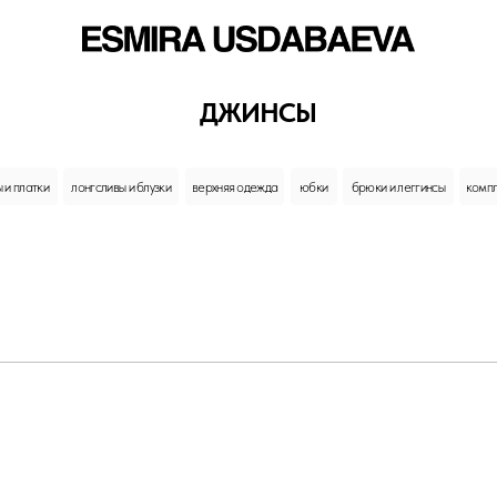
ДЖИНСЫ
лонгсливы и блузки
верхняя одежда
юбки
брюки и леггинсы
комплекты
пиджаки