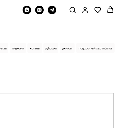
жакеты
рубашки
джинсы
подарочный сертификат