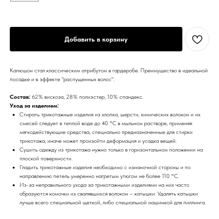
Добавить в корзину
Капюшон стал классическим атрибутом в гардеробе. Преимущество в идеальной
посадке и в эффекте "распущенных волос".
Состав:
62% вискоза, 28% полиэстер, 10% спандекс.
Уход за изделием:
Стирать трикотажные изделия из хлопка, шерсти, химических волокон и их
смесей следует в теплой воде до 40 °C в мыльном растворе, применяя
мягкодействующие средства, специально предназначенные для стирки
трикотажа, иначе может произойти деформация и усадка вещей.
Сушить одежду из трикотажа нужно только в горизонтальном положении на
плоской поверхности.
Гладить трикотажные изделия необходимо с изнаночной стороны и по
направлению петель умеренно нагретым утюгом не более 110 °C.
Из-за неправильного ухода за трикотажными изделиями на них часто
образуются комочки из свалявшихся волокон – катышки. Удалять катышки
лучше всего специальной щеткой, либо специальной машинкой для пиллинга.