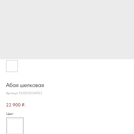
Абая шелковая
Артикул:
EU003034903
22 900
₽.
Цвет