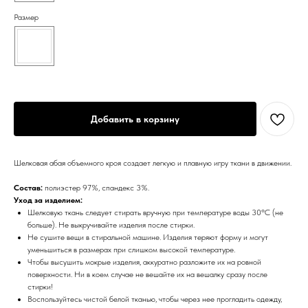
Размер
Добавить в корзину
Шелковая абая объемного кроя создает легкую и плавную игру ткани в движении.
Состав:
полиэстер 97%, спандекс 3%.
Уход за изделием:
Шелковую ткань следует стирать вручную при температуре воды 30ºС (не
больше). Не выкручивайте изделия после стирки.
Не сушите вещи в стиральной машине. Изделия теряют форму и могут
уменьшиться в размерах при слишком высокой температуре.
Чтобы высушить мокрые изделия, аккуратно разложите их на ровной
поверхности. Ни в коем случае не вешайте их на вешалку сразу после
стирки!
Воспользуйтесь чистой белой тканью, чтобы через нее прогладить одежду,