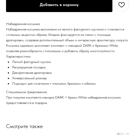
Добавить в корзину
Набедренная косынка
Набедренная косынка выполнена из легкого фактурного муслина и становится
стильным акцентом образа. Модель фиксируется на талии с помощью
драпировки, создавая дополнительный объем и интересную архитектуру силуэта.
Косынка идеально дополняет комплект с накидкой DARK и брюками White,
позволяя разнообразить стилизацию и добавить образу многослойности.
Характеристики:
Легкий фактурный муслин
Регулируемая посадка
Декоративная драпировка
Универсальный размер
Подходит для сочетания с платьями, брюками и юбками
Специальное предложение:
При покупке комплекта накидка DARK + брюки White набедренная косынка
предоставляется в подарок.
Смотрите также