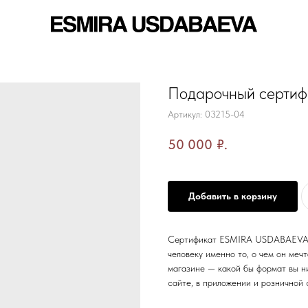
Подарочный сертиф
Артикул:
03215-04
50 000
₽.
Добавить в корзину
Сертификат ESMIRA USDABAEVA —
человеку именно то, о чем он меч
магазине — какой бы формат вы ни
сайте, в приложении и рознично