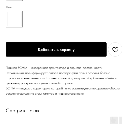
Цвет
Добавить в корзину
Пиджак SCHIA — выверенная архитектура и скрытая чувственность.
Чёткая линия плеч формирует силуэт, подчёркнутая талия создаёт баланс
строгости и женственности. Спинка с мягкой драпировкой добавляет объём и
движение, раскрывая изделие с новой стороны.
SCHIA — пиджак с характером, который легко адаптируется под разные образы,
сохраняя ощущение силы, статуса и индивидуальности.
Смотрите также