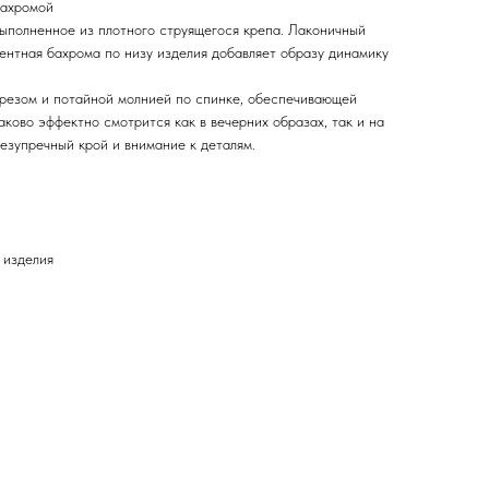
бахромой
выполненное из плотного струящегося крепа. Лаконичный
центная бахрома по низу изделия добавляет образу динамику
резом и потайной молнией по спинке, обеспечивающей
ково эффектно смотрится как в вечерних образах, так и на
езупречный крой и внимание к деталям.
 изделия