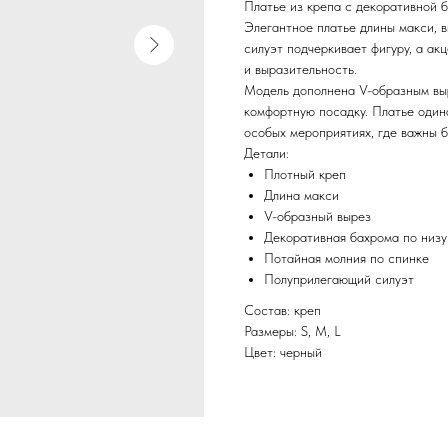
Платье из крепа с декоративной 
Элегантное платье длины макси, 
силуэт подчеркивает фигуру, а ак
и выразительность.
Модель дополнена V-образным вы
комфортную посадку. Платье одина
особых мероприятиях, где важны б
Детали:
Плотный креп
Длина макси
V-образный вырез
Декоративная бахрома по низу
Потайная молния по спинке
Полуприлегающий силуэт
Состав: креп
Размеры: S, M, L
Цвет: черный