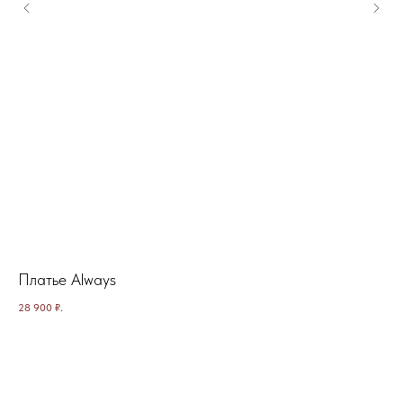
Платье Always
Ма
28 900
₽.
18 
Не