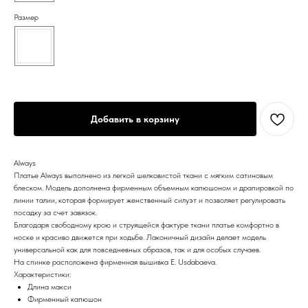
Размер
Добавить в корзину
Always
Платье Always выполнено из легкой шелковистой ткани с мягким сатиновым
блеском. Модель дополнена фирменным объемным капюшоном и драпировкой по
линии талии, которая формирует женственный силуэт и позволяет регулировать
посадку за счет завязок.
Благодаря свободному крою и струящейся фактуре ткани платье комфортно в
носке и красиво движется при ходьбе. Лаконичный дизайн делает модель
универсальной как для повседневных образов, так и для особых случаев.
На спинке расположена фирменная вышивка E. Usdabaeva.
Характеристики:
Длина макси
Фирменный капюшон