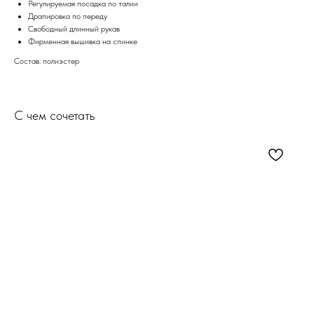
Регулируемая посадка по талии
Драпировка по переду
Свободный длинный рукав
Фирменная вышивка на спинке
Состав: полиэстер
С чем сочетать