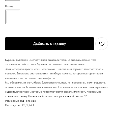
Размер
Добавить в корзину
Буркини выполнен из спортивной дышащей ткани ,с высоким процентом
эластана,за счёт этого у Буркини достаточно пластичная ткань
Этот материал практически невесомый — идеальный вариант для спортзала и
поездок. Балаклава застегивается на гибкую молнию, которая повторяет ваши
движения и не доставляет дискомфорта.
Мы обновили манжеты брюк: благодаря специальной прорези вы сами решаете,
оставить низ свободным или завязать его. На талии — мягкая эластичная резинка
и два полотна ткани, которые позволяют регулировать плотность посадки, не
стягивая штанину. Полная свобода и комфорт в каждой детали 🤍
Размерный ряд : one size
Подходит на XS, S, M, L