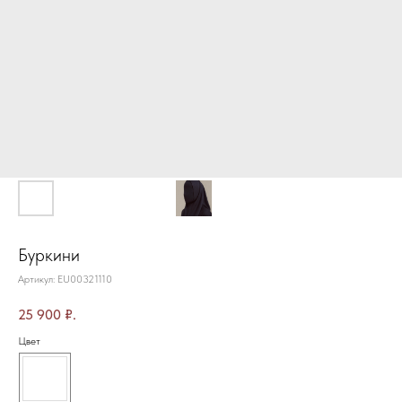
Буркини
Артикул:
EU00321110
25 900
₽.
Цвет