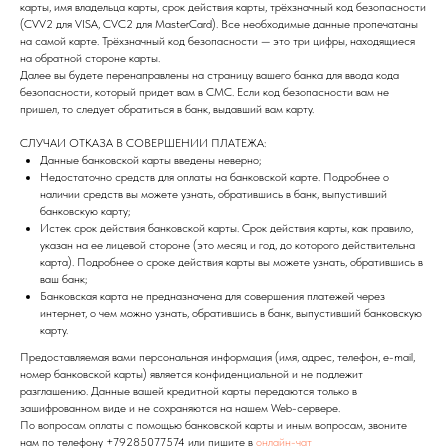
карты, имя владельца карты, срок действия карты, трёхзначный код безопасности
(CVV2 для VISA, CVC2 для MasterCard). Все необходимые данные пропечатаны
на самой карте. Трёхзначный код безопасности — это три цифры, находящиеся
на обратной стороне карты.
Далее вы будете перенаправлены на страницу вашего банка для ввода кода
безопасности, который придет вам в СМС. Если код безопасности вам не
пришел, то следует обратиться в банк, выдавший вам карту.
СЛУЧАИ ОТКАЗА В СОВЕРШЕНИИ ПЛАТЕЖА:
Данные банковской карты введены неверно;
Недостаточно средств для оплаты на банковской карте. Подробнее о
наличии средств вы можете узнать, обратившись в банк, выпустивший
банковскую карту;
Истек срок действия банковской карты. Срок действия карты, как правило,
указан на ее лицевой стороне (это месяц и год, до которого действительна
карта). Подробнее о сроке действия карты вы можете узнать, обратившись в
ваш банк;
Банковская карта не предназначена для совершения платежей через
интернет, о чем можно узнать, обратившись в банк, выпустивший банковскую
карту.
Предоставляемая вами персональная информация (имя, адрес, телефон, e-mail,
номер банковской карты) является конфиденциальной и не подлежит
разглашению. Данные вашей кредитной карты передаются только в
зашифрованном виде и не сохраняются на нашем Web-сервере.
По вопросам оплаты с помощью банковской карты и иным вопросам, звоните
нам по телефону +79285077574 или пишите в
онлайн-чат