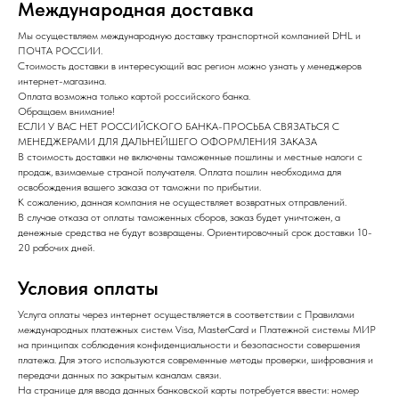
Международная доставка
Мы осуществляем международную доставку транспортной компанией DHL и
ПОЧТА РОССИИ.
Стоимость доставки в интересующий вас регион можно узнать у менеджеров
интернет-магазина.
Оплата возможна только картой российского банка.
Обращаем внимание!
ЕСЛИ У ВАС НЕТ РОССИЙСКОГО БАНКА-ПРОСЬБА СВЯЗАТЬСЯ С
МЕНЕДЖЕРАМИ ДЛЯ ДАЛЬНЕЙШЕГО ОФОРМЛЕНИЯ ЗАКАЗА
В стоимость доставки не включены таможенные пошлины и местные налоги с
продаж, взимаемые страной получателя. Оплата пошлин необходима для
освобождения вашего заказа от таможни по прибытии.
К сожалению, данная компания не осуществляет возвратных отправлений.
В случае отказа от оплаты таможенных сборов, заказ будет уничтожен, а
денежные средства не будут возвращены. Ориентировочный срок доставки 10-
20 рабочих дней.
Условия оплаты
Услуга оплаты через интернет осуществляется в соответствии с Правилами
международных платежных систем Visa, MasterCard и Платежной системы МИР
на принципах соблюдения конфиденциальности и безопасности совершения
платежа. Для этого используются современные методы проверки, шифрования и
передачи данных по закрытым каналам связи.
На странице для ввода данных банковской карты потребуется ввести: номер