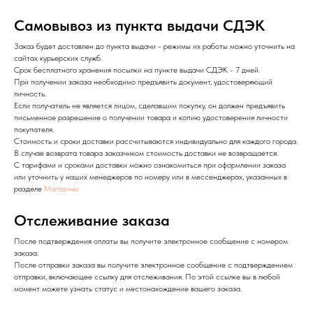
Самовывоз из пункта выдачи СДЭК
Заказ будет доставлен до пункта выдачи - режимы их работы можно уточнить на
сайтах курьерских служб.
Срок бесплатного хранения посылки на пункте выдачи СДЭК - 7 дней.
При получении заказа необходимо предъявить документ, удостоверяющий
личность.
Если получатель не является лицом, сделавшим покупку, он должен предъявить
письменное разрешение о получении товара и копию удостоверения личности
покупателя.
Стоимость и сроки доставки рассчитываются индивидуально для каждого города.
В случае возврата товара заказчиком стоимость доставки не возвращается.
С тарифами и сроками доставки можно ознакомиться при оформлении заказа
или уточнить у наших менеджеров по номеру или в мессенджерах, указанных в
разделе
Магазины
Отслеживание заказа
После подтверждения оплаты вы получите электронное сообщение с номером
заказа.
После отправки заказа вы получите электронное сообщение с подтверждением
отправки, включающее ссылку для отслеживания. По этой ссылке вы в любой
момент можете узнать статус и местонахождение вашего заказа.